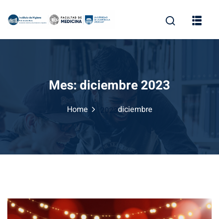
Skip
to
content
Mes:
diciembre 2023
Home
diciembre
2023