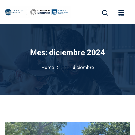
Skip
to
content
Mes:
diciembre 2024
Home
diciembre
2024