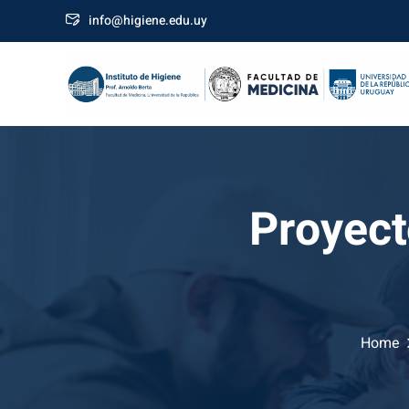
Skip
info@higiene.edu.uy
to
content
Proyect
Home