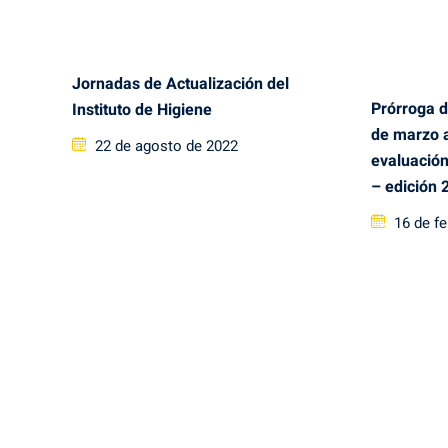
on
on
Jornadas de Actualización del
Prórroga d
Instituto de Higiene
de marzo a
Posted
22 de agosto de 2022
evaluación
on
– edición 
Posted
16 de f
on