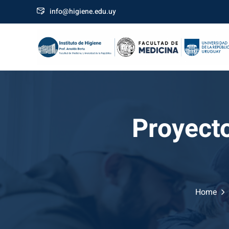
Skip
info@higiene.edu.uy
to
content
Proyecto
Home