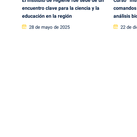
El Instituto de Higiene fue sede de un
Curso “Int
encuentro clave para la ciencia y la
comandos 
educación en la región
análisis b
Posted
Posted
28 de mayo de 2025
22 de d
on
on