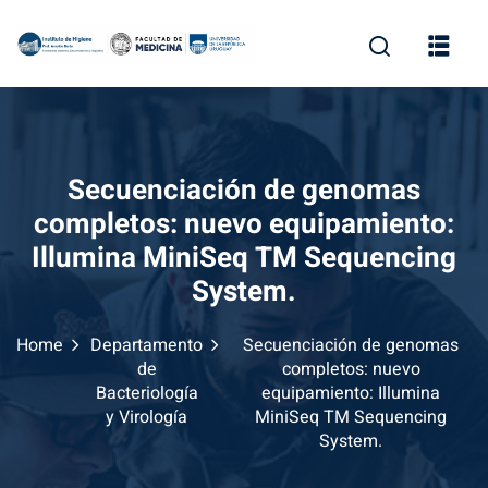
Skip
to
content
Secuenciación de genomas
completos: nuevo equipamiento:
Illumina MiniSeq TM Sequencing
System.
Home
Departamento
Secuenciación de genomas
de
completos: nuevo
Bacteriología
equipamiento: Illumina
y Virología
MiniSeq TM Sequencing
System.