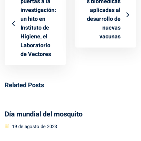
puertas a la
s biomédicas
investigación:
aplicadas al
un hito en
desarrollo de
Instituto de
nuevas
Higiene, el
vacunas
Laboratorio
de Vectores
Related Posts
Día mundial del mosquito
Posted
19 de agosto de 2023
on