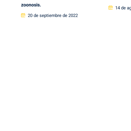
zoonosis.
Posted
14 de a
Posted
on
20 de septiembre de 2022
on