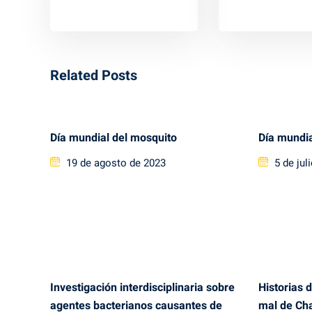
Related Posts
Día mundial del mosquito
Día mundia
Posted
Posted
19 de agosto de 2023
5 de jul
on
on
Investigación interdisciplinaria sobre
Historias d
agentes bacterianos causantes de
mal de Ch