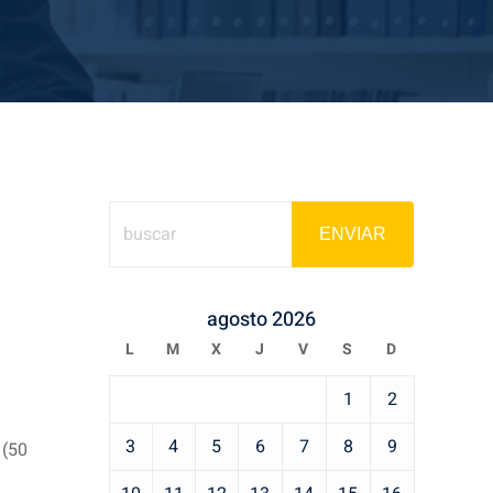
ENVIAR
agosto 2026
L
M
X
J
V
S
D
1
2
3
4
5
6
7
8
9
 (50