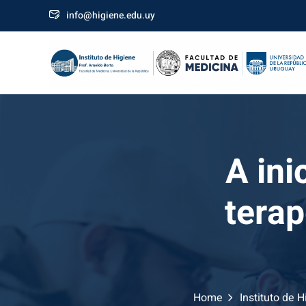
Skip
info@higiene.edu.uy
to
content
A ini
terap
Home
Instituto de 