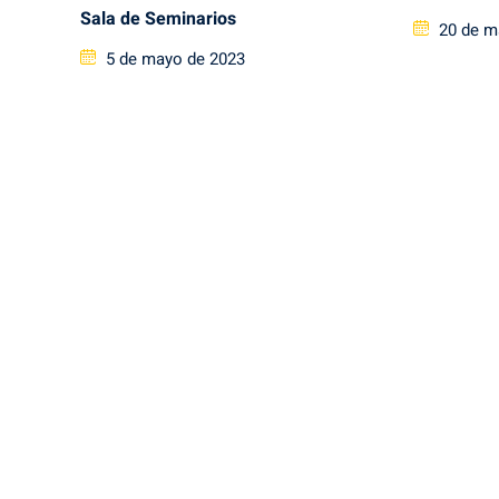
Sala de Seminarios
Posted
20 de m
Posted
on
5 de mayo de 2023
on