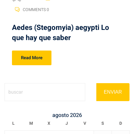
COMMENTS 0
Aedes (Stegomyia) aegypti Lo
que hay que saber
Read More
ENVIAR
agosto 2026
L
M
X
J
V
S
D