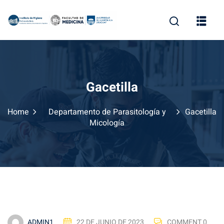
Skip
to
content
Gacetilla
Home
Departamento de Parasitología y
Gacetilla
Micología
ADMIN1
22 DE JUNIO DE 2023
COMMENT 0