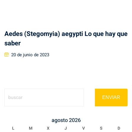
on
Aedes (Stegomyia) aegypti Lo que hay que
saber
Posted
20 de junio de 2023
on
ENVIAR
agosto 2026
L
M
X
J
V
S
D