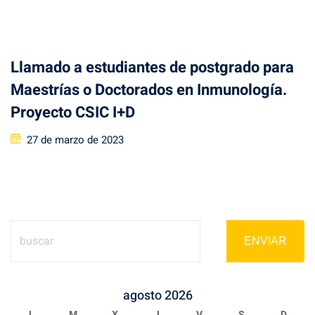
Llamado a estudiantes de postgrado para
Maestrías o Doctorados en Inmunología.
Proyecto CSIC I+D
Posted
27 de marzo de 2023
on
ENVIAR
agosto 2026
L
M
X
J
V
S
D