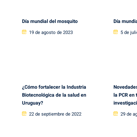
Día mundial del mosquito
Día mundia
Posted
Posted
19 de agosto de 2023
5 de jul
on
on
¿Cómo fortalecer la Industria
Novedades
Biotecnológica de la salud en
la PCR en 
Uruguay?
investigac
Posted
Posted
22 de septiembre de 2022
29 de a
on
on