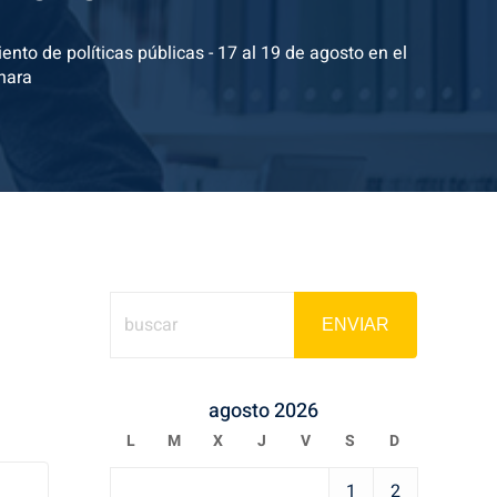
ento de políticas públicas - 17 al 19 de agosto en el
nara
ENVIAR
agosto 2026
L
M
X
J
V
S
D
1
2