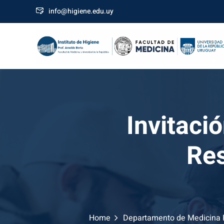
Skip
info@higiene.edu.uy
to
content
Invitaci
Res
Home
Departamento de Medicina P