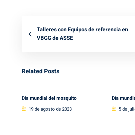
Talleres con Equipos de referencia en
VBGG de ASSE
Related Posts
Día mundial del mosquito
Día mundia
Posted
Posted
19 de agosto de 2023
5 de jul
on
on