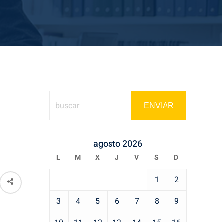
ENVIAR
agosto 2026
L
M
X
J
V
S
D
1
2
3
4
5
6
7
8
9