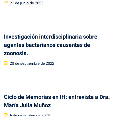
Posted
21 de junio de 2023
on
Investigación interdisciplinaria sobre
agentes bacterianos causantes de
zoonosis.
Posted
20 de septiembre de 2022
on
Ciclo de Memorias en IH: entrevista a Dra.
María Julia Muñoz
Posted
6 de diciembre de 2023