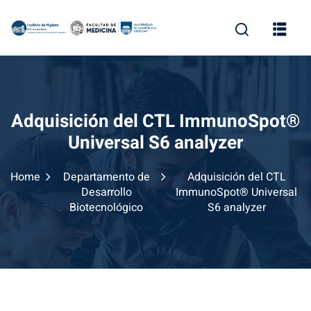
Skip
to
content
Adquisición del CTL ImmunoSpot®
Universal S6 analyzer
Home
Departamento de
Adquisición del CTL
Desarrollo
ImmunoSpot® Universal
Biotecnológico
S6 analyzer