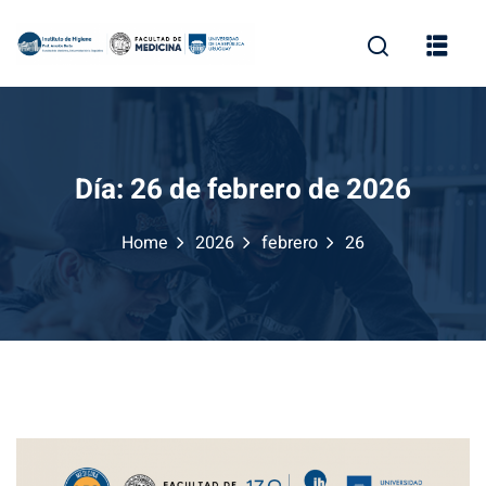
Skip
to
content
Día:
26 de febrero de 2026
Home
2026
febrero
26