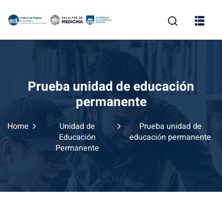
Skip
to
content
Prueba unidad de educación
permanente
Home
Unidad de
Prueba unidad de
Educación
educación permanente
Permanente