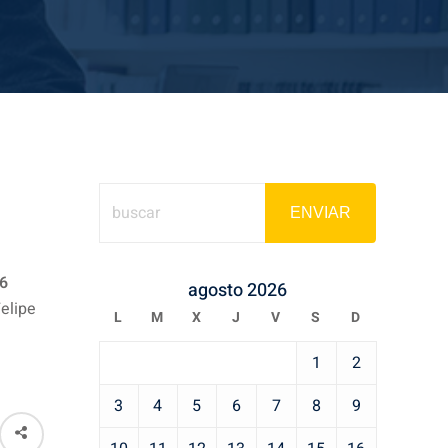
ENVIAR
6
agosto 2026
Felipe
L
M
X
J
V
S
D
1
2
3
4
5
6
7
8
9