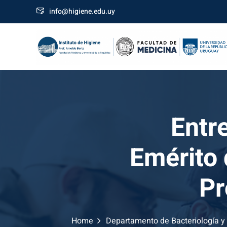
Skip
info@higiene.edu.uy
to
content
Entr
Emérito 
Pr
Home
Departamento de Bacteriología y 