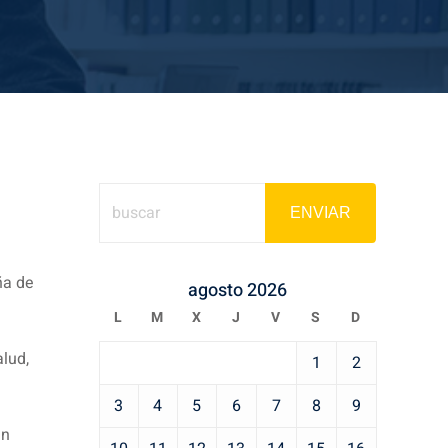
ENVIAR
ña de
agosto 2026
L
M
X
J
V
S
D
alud,
1
2
3
4
5
6
7
8
9
un