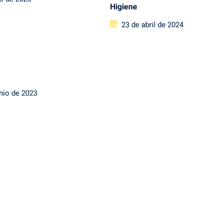
Higiene
Posted
23 de abril de 2024
on
unio de 2023