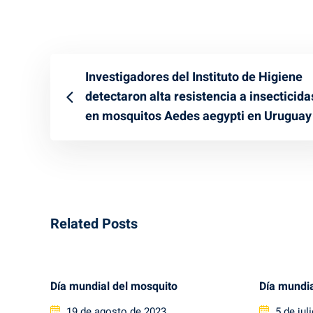
Investigadores del Instituto de Higiene
detectaron alta resistencia a insecticida
en mosquitos Aedes aegypti en Uruguay
Related Posts
Día mundial del mosquito
Día mundia
Posted
Posted
19 de agosto de 2023
5 de jul