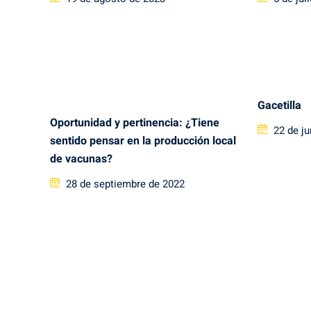
on
on
Gacetilla
Oportunidad y pertinencia: ¿Tiene
Posted
22 de j
sentido pensar en la producción local
on
de vacunas?
Posted
28 de septiembre de 2022
on