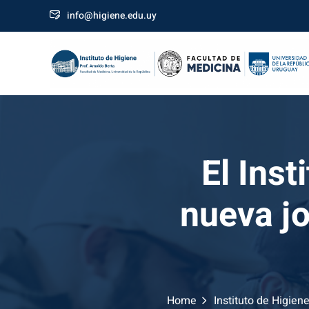
Skip
info@higiene.edu.uy
to
content
El Inst
nueva j
Home
Instituto de Higien