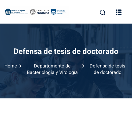
Skip
to
content
Defensa de tesis de doctorado
Home
Departamento de
Defensa de tesis
Bacteriología y Virología
de doctorado