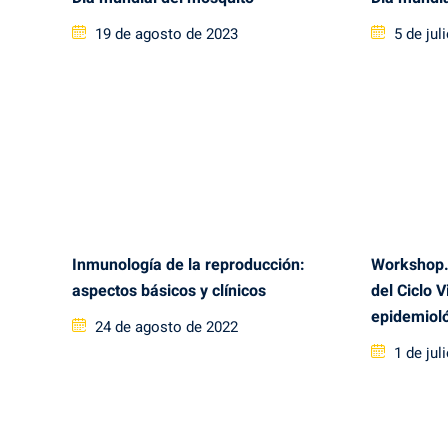
Posted
Posted
19 de agosto de 2023
5 de jul
on
on
Inmunología de la reproducción:
Workshop. 
aspectos básicos y clínicos
del Ciclo V
epidemioló
Posted
24 de agosto de 2022
on
Posted
1 de jul
on