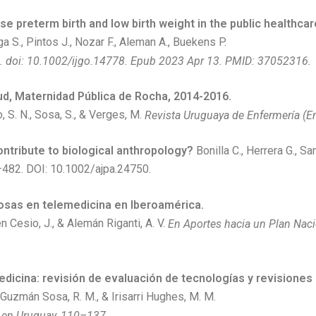
 preterm birth and low birth weight in the public healthca
oga S., Pintos J., Nozar F., Aleman A., Buekens P.
4. doi: 10.1002/ijgo.14778. Epub 2023 Apr 13. PMID: 37052316.
d, Maternidad Pública de Rocha, 2014-2016.
o, S. N., Sosa, S., & Verges, M.
Revista Uruguaya de Enfermería (En 
ntribute to biological anthropology?
Bonilla C., Herrera G., S
–482. DOI: 10.1002/ajpa.24750.
osas en telemedicina en Iberoamérica.
n Cesio, J., & Alemán Riganti, A. V.
En Aportes hacia un Plan Naci
edicina: revisión de evaluación de tecnologías y revisiones
, Guzmán Sosa, R. M., & Irisarri Hughes, M. M.
a en Uruguay, 110–137.