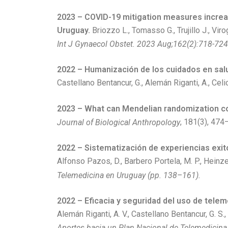
2023 – COVID-19 mitigation measures increase
Uruguay.
Briozzo L., Tomasso G., Trujillo J., Vir
Int J Gynaecol Obstet. 2023 Aug;162(2):718-72
2022 – Humanización de los cuidados en salu
Castellano Bentancur, G., Alemán Riganti, A., Celi
2023 – What can Mendelian randomization co
, 181(3), 474
Journal of Biological Anthropology
2022 – Sistematización de experiencias exit
Alfonso Pazos, D., Barbero Portela, M. P., Heinze
Telemedicina en Uruguay (pp. 138–161).
2022 – Eficacia y seguridad del uso de telem
Alemán Riganti, A. V., Castellano Bentancur, G. S.
Aportes hacia un Plan Nacional de Telemedicin