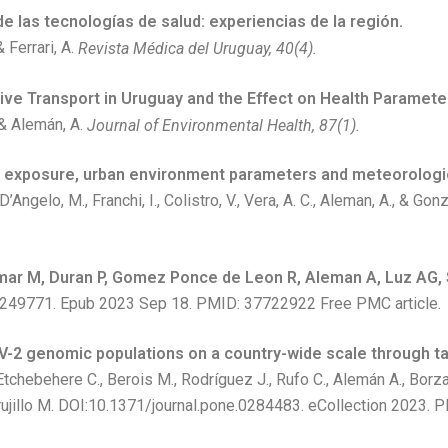
de las tecnologías de salud: experiencias de la región.
& Ferrari, A.
Revista Médica del Uruguay, 40(4).
ive Transport in Uruguay and the Effect on Health Paramete
, & Alemán, A.
Journal of Environmental Health, 87(1).
 exposure, urban environment parameters and meteorologic
D’Angelo, M., Franchi, I., Colistro, V., Vera, A. C., Aleman, A., & Gon
omar M, Duran P, Gomez Ponce de Leon R, Aleman A, Luz AG,
49771. Epub 2023 Sep 18. PMID: 37722922 Free PMC article.
-2 genomic populations on a country-wide scale through t
Etchebehere C., Berois M., Rodríguez J., Rufo C., Alemán A., Borza
rujillo M. DOI
:10.1371/journal.pone.0284483. eCollection 2023.