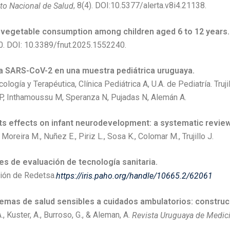
, 8(4). DOI:10.5377/alerta.v8i4.21138.
tuto Nacional de Salud
 vegetable consumption among children aged 6 to 12 years.
0. DOI: 10.3389/fnut.2025.1552240.
a SARS-CoV-2 en una muestra pediátrica uruguaya.
logía y Terapéutica, Clínica Pediátrica A, U.A. de Pediatría. Truji
 P, Inthamoussu M, Speranza N, Pujadas N, Alemán A.
its effects on infant neurodevelopment: a systematic review
oreira M., Nuñez E., Piriz L., Sosa K., Colomar M., Trujillo J.
s de evaluación de tecnología sanitaria.
ión de Redetsa.
https://iris.paho.org/handle/10665.2/62061
lemas de salud sensibles a cuidados ambulatorios: construc
., Kuster, A., Burroso, G., & Aleman, A.
Revista Uruguaya de Medicin