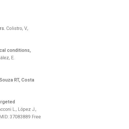
rs.
Colistro, V.,
al conditions,
zález, E.
 Souza RT, Costa
argeted
cconi L., López J.,
 PMID: 37083889 Free