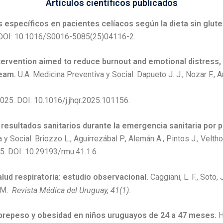
Artículos científicos publicados
s específicos en pacientes celíacos según la dieta sin glute
 C. DOI: 10.1016/S0016-5085(25)04116-2.
ntervention aimed to reduce burnout and emotional distress
team.
U.A. Medicina Preventiva y Social. Dapueto J. J., Nozar F., A
025. DOI: 10.1016/j.jhqr.2025.101156.
resultados sanitarios durante la emergencia sanitaria por 
y Social. Briozzo L., Aguirrezábal P., Alemán A., Pintos J., Velth
5. DOI: 10.29193/rmu.41.1.6.
alud respiratoria: estudio observacional.
Caggiani, L. F., Soto, J
, M.
Revista Médica del Uruguay, 41(1).
obrepeso y obesidad en niños uruguayos de 24 a 47 meses.
H