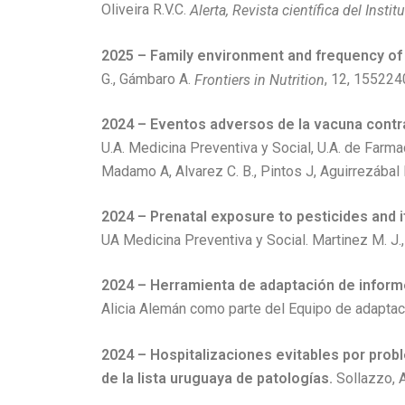
Oliveira R.V.C.
Alerta, Revista científica del Insti
2025 – Family environment and frequency of
G., Gámbaro A.
, 12, 155224
Frontiers in Nutrition
2024 – Eventos adversos de la vacuna contr
U.A. Medicina Preventiva y Social, U.A. de Farmaco
Madamo A, Alvarez C. B., Pintos J, Aguirrezábal
2024 – Prenatal exposure to pesticides and 
UA Medicina Preventiva y Social. Martinez M. J., M
2024 – Herramienta de adaptación de informe
Alicia Alemán como parte del Equipo de adaptac
2024 – Hospitalizaciones evitables por prob
de la lista uruguaya de patologías.
Sollazzo, A