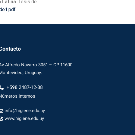
 Latina.
Tesis de
de1.pdf
.
Contacto
Av Alfredo Navarro 3051 – CP 11600
Montevideo, Uruguay.
+598 2487-12-88
Números internos
info@higiene.edu.uy
www.higiene.edu.uy