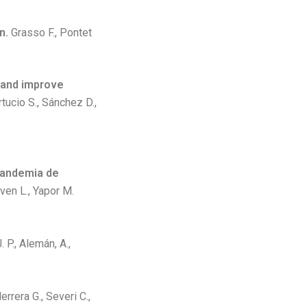
n.
Grasso F., Pontet
, and improve
rtucio S., Sánchez D.,
pandemia de
oven L., Yapor M.
. P., Alemán, A.,
errera G., Severi C.,