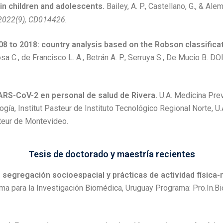
 in children and adolescents.
Bailey, A. P., Castellano, G., & Alem
 2022(9), CD014426.
8 to 2018: country analysis based on the Robson classificat
osa C., de Francisco L. A., Betrán A. P., Serruya S., De Mucio B. 
SARS-CoV-2 en personal de salud de Rivera.
U.A. Medicina Prev
gía, Institut Pasteur de Instituto Tecnológico Regional Norte, U.
steur de Montevideo.
Tesis de doctorado y maestría recientes
egregación socioespacial y prácticas de actividad física-n
a para la Investigación Biomédica, Uruguay Programa: Pro.In.Bio