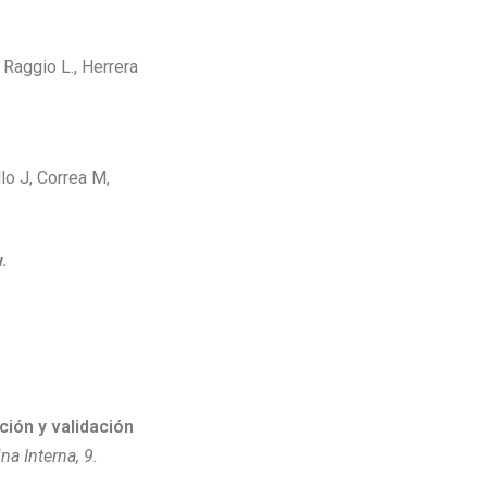
Raggio L., Herrera
llo J, Correa M,
.
ción y validación
a Interna, 9.