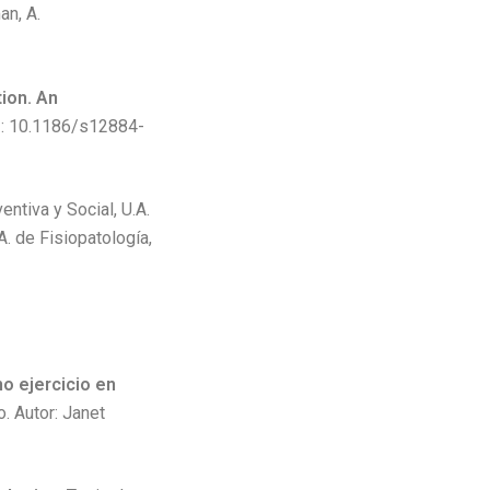
an, A.
ion. An
DOI: 10.1186/s12884-
entiva y Social, U.A.
A. de Fisiopatología,
o ejercicio en
. Autor: Janet