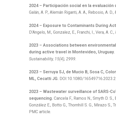
2024 – Participación social en la evaluación 
Galán, A. P., Alemán Riganti, A. A., Rebosio, A. D., 
2024 – Exposure to Contaminants During Act
D’Angelo, M., Gonzalez, E., Franchi, I., Vera, A. C.
2023 – Associations between environmental
during active travel in Montevideo, Uruguay.
Sustainability, 15(4), 2999.
2023 – Serruya SJ, de Mucio B, Sosa C, Col
ML, Cecatti JG.
DOI:10.1080/16549716.2023.22
2023 – Wastewater surveillance of SARS-CoV
sequencing.
Cancela F., Ramos N., Smyth D. S., 
González E., Botto G., Thornhill S. G., Mirazo S., T
PMC article.