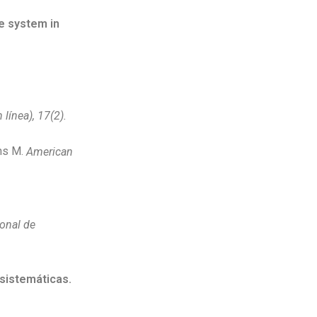
re system in
línea), 17(2).
ans M.
American
onal de
 sistemáticas.