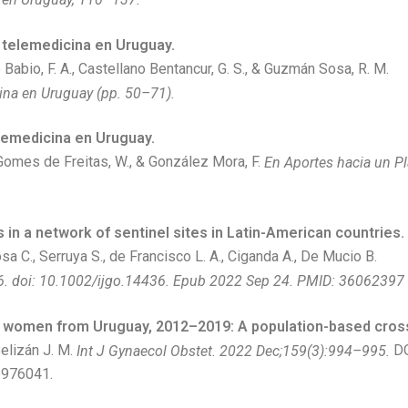
e telemedicina en Uruguay.
 Babio, F. A., Castellano Bentancur, G. S., & Guzmán Sosa, R. M.
ina en Uruguay (pp. 50–71).
lemedicina en Uruguay.
a Gomes de Freitas, W., & González Mora, F.
En Aportes hacia un P
in a network of sentinel sites in Latin-American countries.
sa C., Serruya S., de Francisco L. A., Ciganda A., De Mucio B.
6. doi: 10.1002/ijgo.14436. Epub 2022 Sep 24. PMID: 36062397 
nt women from Uruguay, 2012–2019: A population-based cross
elizán J. M.
DO
Int J Gynaecol Obstet. 2022 Dec;159(3):994–995.
5976041.