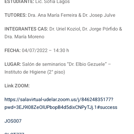
ESTUDIANTE:
Lic. Sofía Lagos
TUTORES:
Dra. Ana María Ferreira & Dr. Josep Julve
INTEGRANTES CAS:
Dr. Uriel Koziol, Dr. Jorge Pórfido &
Dra. María Moreno
FECHA:
04/07/2022 – 14:30 h
LUGAR:
Salón de seminarios “Dr. Elbio Gezuele” –
Instituto de Higiene (2° piso)
Link ZOOM:
https://salavirtual-udelar.zoom.us/j/84624835177?
pwd=3EJ9I08ZeOlUPbopB4d5dixCNPyTJj.1#success
JOS007