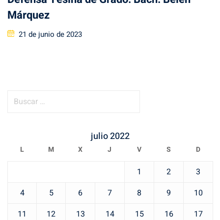
Márquez
Posted
21 de junio de 2023
on
B
u
s
c
julio 2022
a
L
M
X
J
V
S
D
r
1
2
3
:
4
5
6
7
8
9
10
11
12
13
14
15
16
17