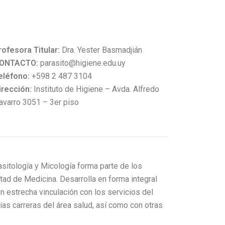
rofesora Titular:
Dra. Yester Basmadjián
ONTACTO:
parasito@higiene.edu.uy
eléfono:
+598 2 487 3104
irección:
Instituto de Higiene – Avda. Alfredo
avarro 3051 – 3er piso
itología y Micología forma parte de los
tad de Medicina. Desarrolla en forma integral
en estrecha vinculación con los servicios del
rias carreras del área salud, así como con otras