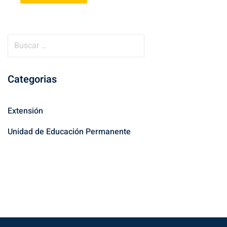
B
u
s
Categorias
c
a
r
Extensión
:
Unidad de Educación Permanente