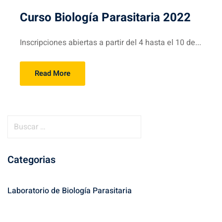
Curso Biología Parasitaria 2022
Inscripciones abiertas a partir del 4 hasta el 10 de...
Read More
B
u
s
Categorias
c
a
r
Laboratorio de Biología Parasitaria
: