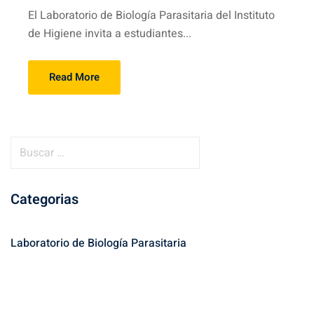
El Laboratorio de Biología Parasitaria del Instituto
de Higiene invita a estudiantes...
Read More
B
u
s
Categorias
c
a
r
Laboratorio de Biología Parasitaria
: