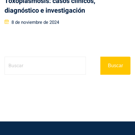
Toxoplasmosis: casos clínicos,
diagnóstico e investigación
Posted
8 de noviembre de 2024
on
Buscar