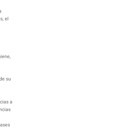
a
s, el
.
giene,
 de su
cias a
ancias
lases