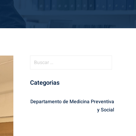
B
u
s
Categorias
c
a
r
Departamento de Medicina Preventiva
:
y Social