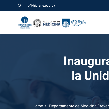
Skip
info@higiene.edu.uy
to
content
Inaugur
la Uni
Home
Departamento de Medicina Prevent