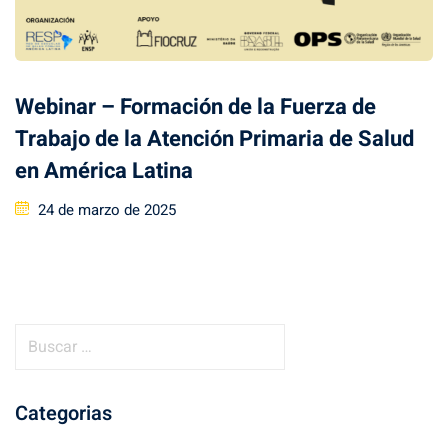
Webinar – Formación de la Fuerza de
Trabajo de la Atención Primaria de Salud
en América Latina
Posted
24 de marzo de 2025
on
B
u
s
Categorias
c
a