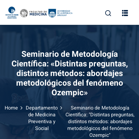
Skip
to
content
Seminario de Metodología
Científica: «Distintas preguntas,
distintos métodos: abordajes
metodológicos del fenómeno
Ozempic»
Home
Departamento
Seminario de Metodología
de Medicina
Científica: "Distintas preguntas,
Preventiva y
distintos métodos: abordajes
Social
metodológicos del fenómeno
Ozempic"