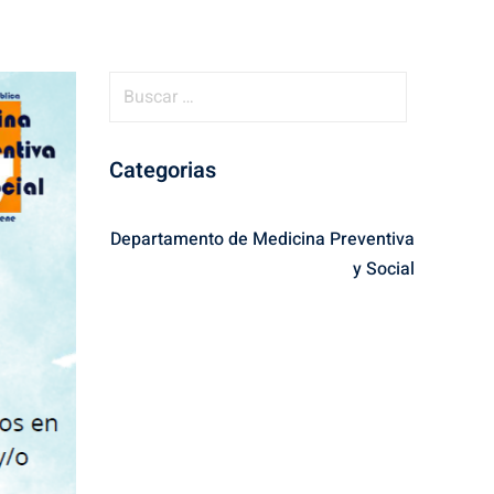
B
u
s
Categorias
c
a
r
Departamento de Medicina Preventiva
:
y Social