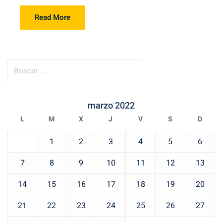
Read More
B
u
s
c
marzo 2022
a
L
M
X
J
V
S
D
r
1
2
3
4
5
6
:
7
8
9
10
11
12
13
14
15
16
17
18
19
20
21
22
23
24
25
26
27