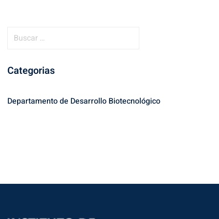
B
u
s
Categorias
c
a
r
Departamento de Desarrollo Biotecnológico
: