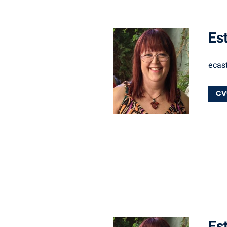
Es
ecast
Es