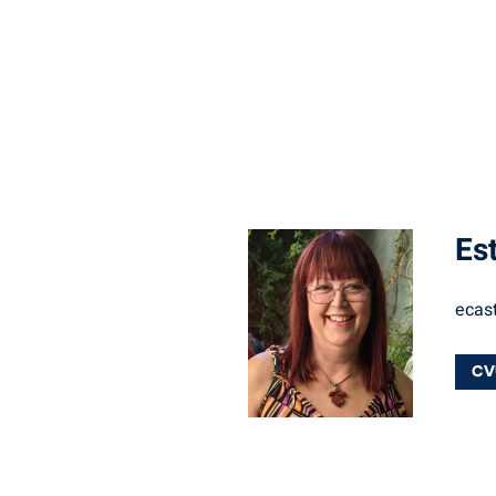
Es
ecast