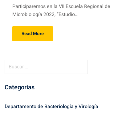
Participaremos en la VII Escuela Regional de
Microbiología 2022, “Estudio...
Read More
B
u
s
Categorias
c
a
r
Departamento de Bacteriología y Virología
: