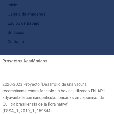
Inicio
Galería de imagenes
Equipo de trabajo
Servicios
Contacto
Proyectos Académicos
2020-2023
Proyecto “Desarrollo de una vacuna
recombinante contra fasciolosis bovina utilzando FhLAP1
adyuvantada con nanopatículas basadas en saponinas de
Quillaja brasiliensis de la flora nativa”
(FSSA_1_2019_1_159844).