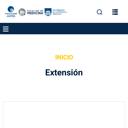
INICIO
gación
Extensión
ica