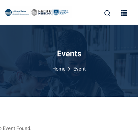
Skip
to
content
Events
Home
Event
o Event Found.