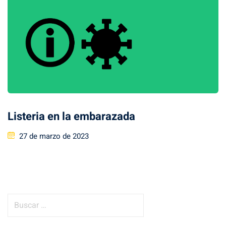
Listeria en la embarazada
Posted
27 de marzo de 2023
on
B
u