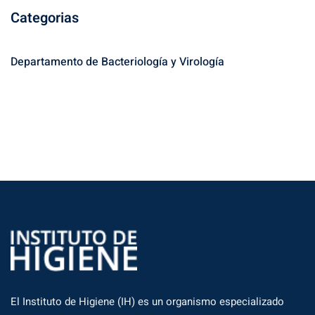
s
Categorias
c
a
r
Departamento de Bacteriología y Virología
:
El Instituto de Higiene (IH) es un organismo especializado