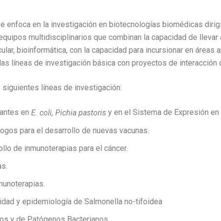
 enfoca en la investigación en biotecnologías biomédicas dirigi
r equipos multidisciplinarios que combinan la capacidad de lleva
lar, bioinformática, con la capacidad para incursionar en áreas 
las líneas de investigación básica con proyectos de interacción c
 siguientes líneas de investigación:
nantes en
y en el Sistema de Expresión en 
E. coli, Pichia pastoris
ogos para el desarrollo de nuevas vacunas.
llo de inmunoterapias para el cáncer.
as.
munoterapias.
cidad y epidemiología de Salmonella no-tifoidea
tos y de Patógenos Bacterianos.