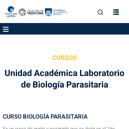
CURSOS
gación
Unidad Académica Laboratorio
de Biología Parasitaria
ica
CURSO BIOLOGÍA PARASITARIA
Es un curso de grado y posgrado que se dicta en el 2do